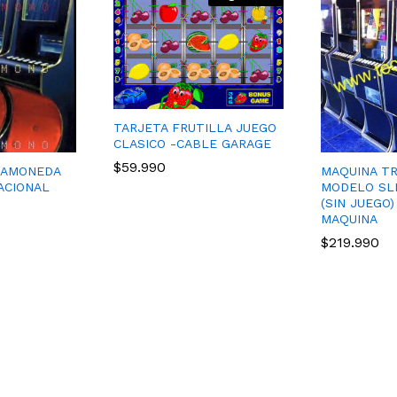
TARJETA FRUTILLA JUEGO
CLASICO -CABLE GARAGE
$
$
59.990
59.990
GAMONEDA
MAQUINA T
ACIONAL
MODELO SL
(SIN JUEGO
MAQUINA
$
$
219.990
219.990