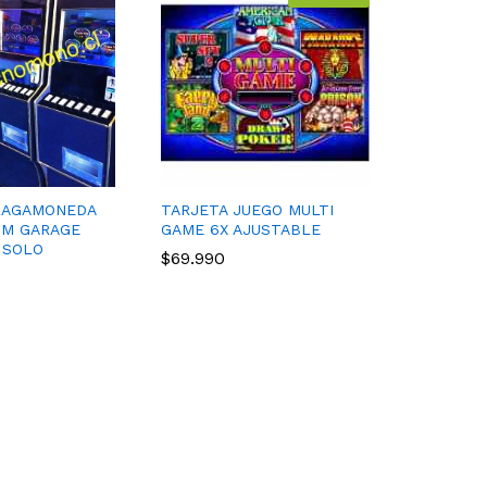
RAGAMONEDA
TARJETA JUEGO MULTI
IM GARAGE
GAME 6X AJUSTABLE
) SOLO
$
$
69.990
69.990